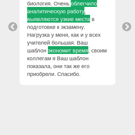
биология. Очень
облегчило
р
о
аналитическую работу
,
з
ь
выявляются узкие места
в
подготовке к экзамену.
Нагрузка у меня, как и у всех
учителей большая. Ваш
шаблон
экономит время
, своим
коллегам я Ваш шаблон
у
показала, они так же его
приобрели. Спасибо.
ег