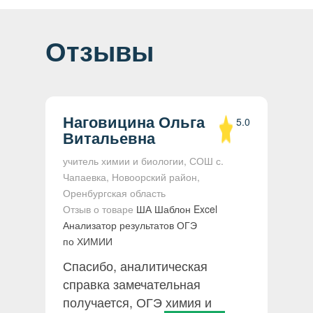
Отзывы
Наговицина Ольга
5.0
Витальевна
ки
учитель химии и биологии, СОШ с.
О
Чапаевка, Новоорский район,
А
Оренбургская область
М
Отзыв о товаре
ША Шаблон Excel
О
Анализатор результатов ОГЭ
в
по ХИМИИ
п
Спасибо, аналитическая
с
у
справка замечательная
п
получается, ОГЭ химия и
о