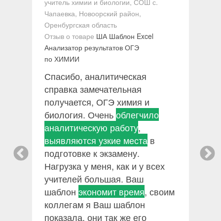
учитель химии и биологии, СОШ с.
О
Чапаевка, Новоорский район,
А
Оренбургская область
М
Отзыв о товаре
ША Шаблон Excel
О
Анализатор результатов ОГЭ
в
по ХИМИИ
п
Спасибо, аналитическая
с
у
справка замечательная
п
получается, ОГЭ химия и
о
биология. Очень
облегчило
р
о
аналитическую работу
,
з
ь
выявляются узкие места
в
подготовке к экзамену.
Нагрузка у меня, как и у всех
учителей большая. Ваш
шаблон
экономит время
, своим
коллегам я Ваш шаблон
у
показала, они так же его