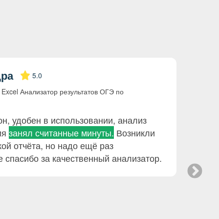
дра
Ло
5.0
xcel Анализатор результатов ОГЭ по
учит
край
Отзы
н, удобен в использовании, анализ
Бол
ия
занял считанные минуты.
Возникли
сер
ой отчёта, но надо ещё раз
сер
 спасибо за качественный анализатор.
про