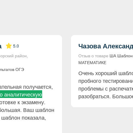
а
Чазова Алексан
5.0
оорский район,
Отзыв о товаре
ША Шаблон E
МАТЕМАТИКЕ
льтатов ОГЭ
Очень хороший шабло
пробного тестирован
ательная получается,
проблемы с распечатк
о аналитическую
разобраться. Большое
отовке к экзамену.
й большая. Ваш шаблон
 шаблон показала,