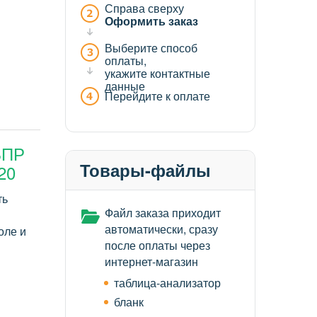
Справа сверху
Оформить заказ
Выберите способ
оплаты,
укажите контактные
данные
Перейдите к оплате
ВПР
Товары-файлы
20
ть
Файл заказа приходит
автоматически, сразу
оле и
после оплаты через
интернет-магазин
таблица-анализатор
бланк