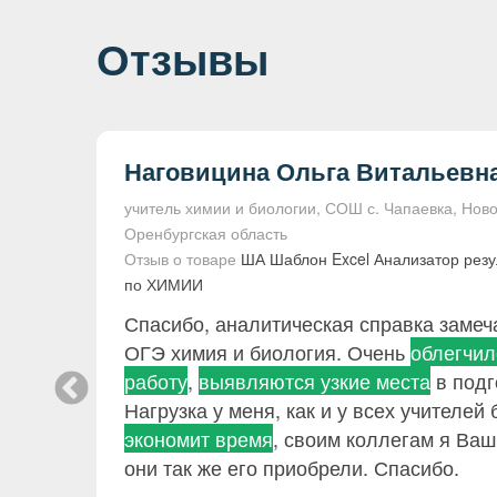
Отзывы
Наговицина Ольга Витальевн
учитель химии и биологии, СОШ с. Чапаевка, Нов
Оренбургская область
Отзыв о товаре
ША Шаблон Excel Анализатор резу
в
по ХИМИИ
Спасибо, аналитическая справка замеч
е мы
ОГЭ химия и биология. Очень
облегчил
цу и
работу
,
выявляются узкие места
в подг
Нагрузка у меня, как и у всех учителе
 С
экономит время
, своим коллегам я Ваш
.
они так же его приобрели. Спасибо.