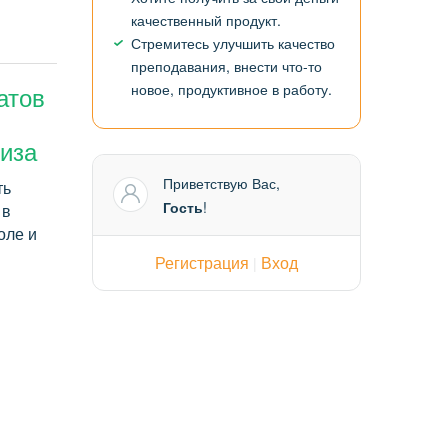
качественный продукт.
Стремитесь улучшить качество
преподавания, внести что-то
атов
новое, продуктивное в работу.
иза
Приветствую Вас
,
ть
Гость
!
 в
оле и
Регистрация
Вход
|