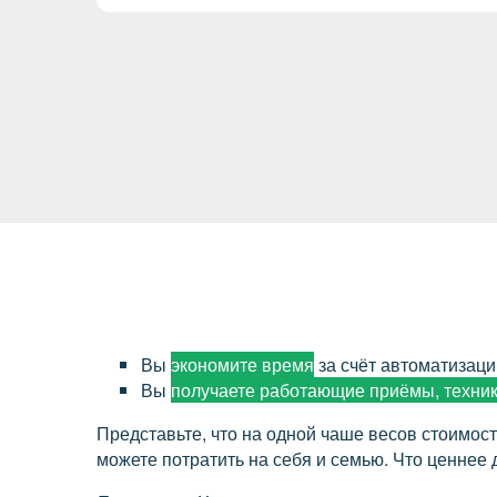
о
к
Вы
экономите время
за счёт автоматизаци
Вы
получаете работающие приёмы, техник
Представьте, что на одной чаше весов стоимост
можете потратить на себя и семью. Что ценнее 