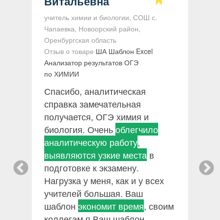
Витальевна
ки
учитель химии и биологии, СОШ с.
О
Чапаевка, Новоорский район,
А
Оренбургская область
М
Отзыв о товаре
ША Шаблон Excel
О
Анализатор результатов ОГЭ
в
по ХИМИИ
п
Спасибо, аналитическая
с
у
справка замечательная
п
получается, ОГЭ химия и
о
биология. Очень
облегчило
р
о
аналитическую работу
,
з
ь
выявляются узкие места
в
подготовке к экзамену.
Нагрузка у меня, как и у всех
учителей большая. Ваш
шаблон
экономит время
, своим
коллегам я Ваш шаблон