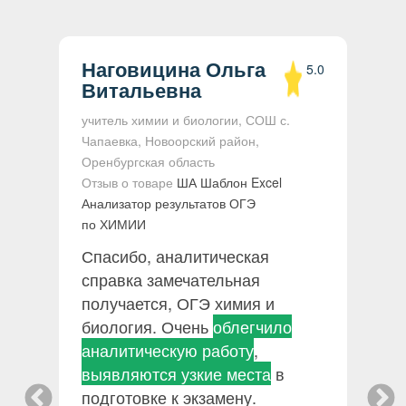
Наговицина Ольга
5.0
Витальевна
ки
учитель химии и биологии, СОШ с.
О
Чапаевка, Новоорский район,
А
Оренбургская область
М
Отзыв о товаре
ША Шаблон Excel
О
Анализатор результатов ОГЭ
в
по ХИМИИ
п
Спасибо, аналитическая
с
у
справка замечательная
п
получается, ОГЭ химия и
о
биология. Очень
облегчило
р
о
аналитическую работу
,
з
ь
выявляются узкие места
в
подготовке к экзамену.